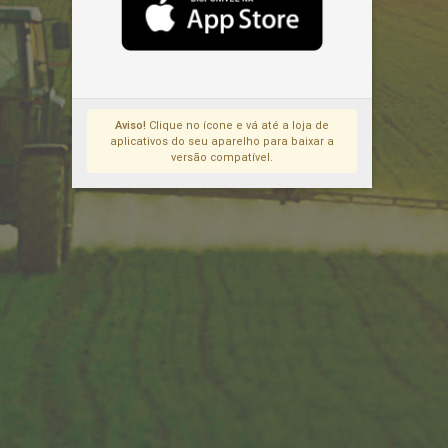
Aviso!
Clique no ícone e vá até a loja de
aplicativos do seu aparelho para baixar a
versão compatível.